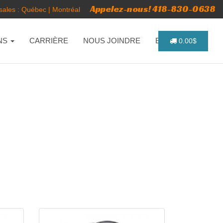
Appelez-nous! 418-830-0638
ales :
Québec
|
Montréal
NS
CARRIÈRE
NOUS JOINDRE
ENGLISH
0.00$