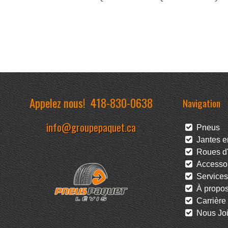
Appelez nous!
418-830-0638
Navigation
info@groupepaquet.ca
Pneus
Jantes en
Roues d'
Accessoi
Services
À propo
Carrière
Nous Joi