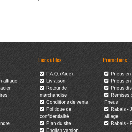
Liens utiles
Promotions
F.A.Q. (Aide)
Pneus en 
 alliage
Livraison
Pneus en l
acier
Retour de
Pneus dis
res
marchandise
Remises po
Conditions de vente
Pneus
s
Politique de
Rabais - J
confidentialité
alliage
ndre
Plan du site
Rabais - R
English version