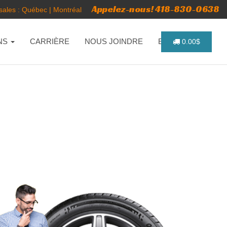
Appelez-nous! 418-830-0638
ales :
Québec
|
Montréal
NS
CARRIÈRE
NOUS JOINDRE
ENGLISH
0.00$