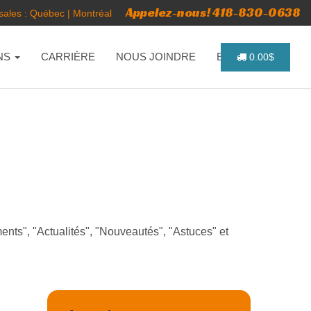
Appelez-nous! 418-830-0638
ales :
Québec
|
Montréal
NS
CARRIÈRE
NOUS JOINDRE
ENGLISH
0.00$
ents", "Actualités", "Nouveautés", "Astuces" et