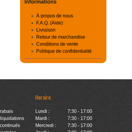
Informations
À propos de nous
F.A.Q. (Aide)
Livraison
Retour de marchandise
Conditions de vente
Politique de confidentialité
Horaire
rabais
Lundi :
7:30 - 17:00
iquidations
Mardi :
7:30 - 17:00
continués
Mercredi :
7:30 - 17:00