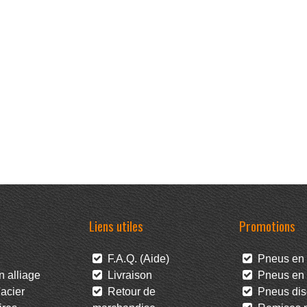
Liens utiles
Promotions
F.A.Q. (Aide)
Pneus en 
 alliage
Livraison
Pneus en l
acier
Retour de
Pneus dis