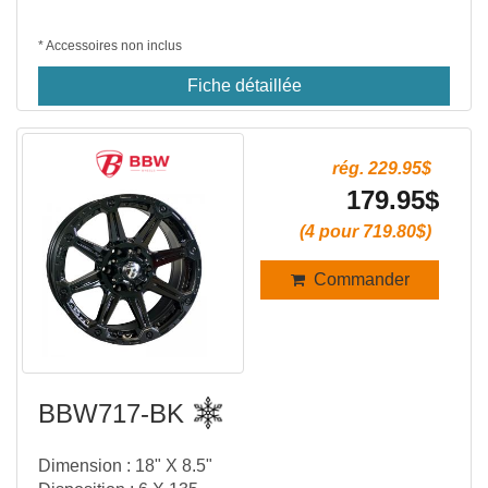
* Accessoires non inclus
Fiche détaillée
rég. 229.95$
179.95$
(4 pour 719.80$)
Commander
BBW717-BK
Dimension : 18" X 8.5"