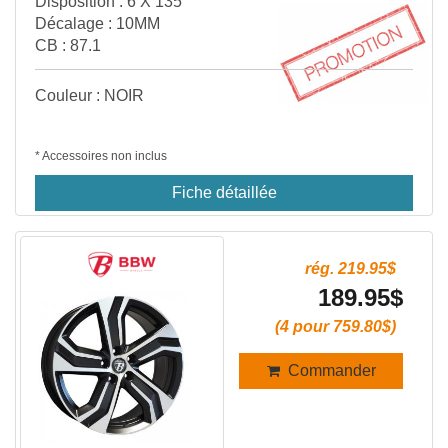
Disposition : 6 X 135
Décalage : 10MM
CB : 87.1
Couleur : NOIR
* Accessoires non inclus
Fiche détaillée
rég. 219.95$
189.95$
(4 pour 759.80$)
Commander