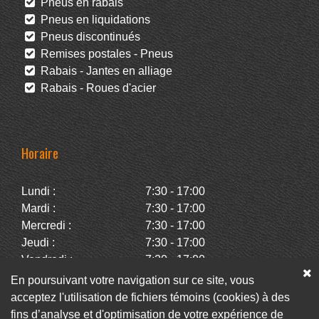
Pneus en rabais
Pneus en liquidations
Pneus discontinués
Remises postales - Pneus
Rabais - Jantes en alliage
Rabais - Roues d'acier
Horaire
Lundi :
7:30 - 17:00
Mardi :
7:30 - 17:00
Mercredi :
7:30 - 17:00
Jeudi :
7:30 - 17:00
Vendredi :
7:30 - 17:00
Samedi :
Fermé
En poursuivant votre navigation sur ce site, vous
Dimanche :
Fermé
acceptez l'utilisation de fichiers témoins (cookies) à des
fins d’analyse et d'optimisation de votre expérience de