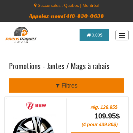
Succursales :
Québec
|
Montréal
Appelez-nous! 418-830-0638
0.00$
Promotions - Jantes / Mags à rabais
Filtres
rég. 129.95$
109.95$
(4 pour 439.80$)