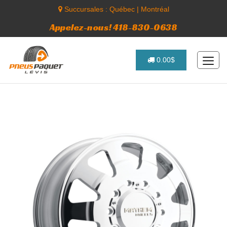
Succursales :
Québec
|
Montréal
Appelez-nous! 418-830-0638
0.00$