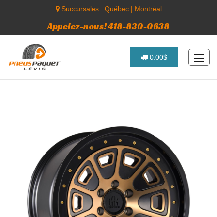
Succursales :
Québec
|
Montréal
Appelez-nous! 418-830-0638
0.00$