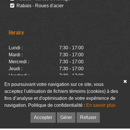
Rabais - Roues d'acier
Horaire
Lundi :
7:30 - 17:00
Mardi :
7:30 - 17:00
Mercredi :
7:30 - 17:00
Jeudi :
7:30 - 17:00
Vendredi :
7:30 - 17:00
Samedi :
Fermé
En poursuivant votre navigation sur ce site, vous
Dimanche :
Fermé
acceptez l'utilisation de fichiers témoins (cookies) à des
fins d’analyse et d'optimisation de votre expérience de
navigation. Politique de confidentialité :
En savoir plus
Facebook
Infolettre
Accepter
Gérer
Refuser
© Pneus Paquet /
Pneus St-Hubert
• Web :
Option PME