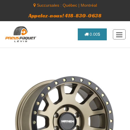
Succursales :
Québec
|
Montréal
Appelez-nous! 418-830-0638
0.00$