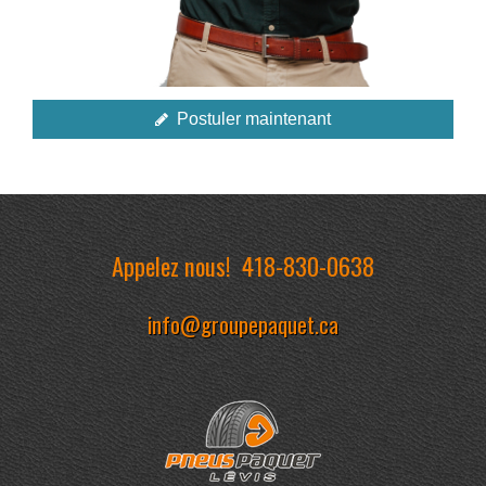
Postuler maintenant
Appelez nous!
418-830-0638
info@groupepaquet.ca