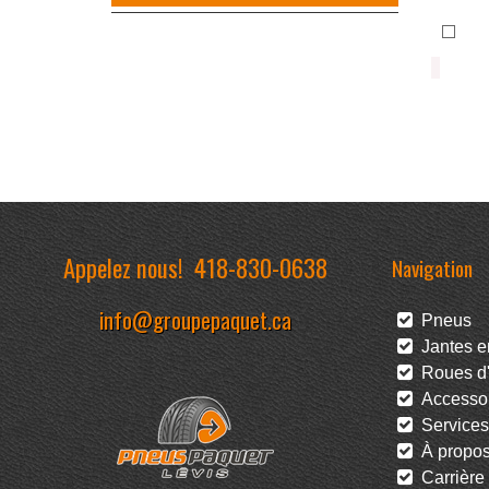
Appelez nous!
418-830-0638
Navigation
info@groupepaquet.ca
Pneus
Jantes en
Roues d'
Accessoi
Services
À propo
Carrière