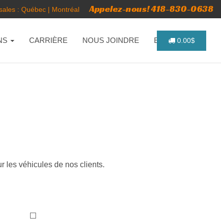
Appelez-nous! 418-830-0638
ales :
Québec
|
Montréal
NS
CARRIÈRE
NOUS JOINDRE
ENGLISH
0.00$
r les véhicules de nos clients.