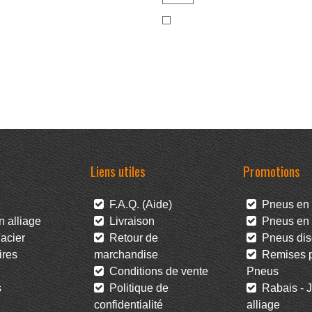
Liens utiles
Promotions
F.A.Q. (Aide)
Pneus en 
 alliage
Livraison
Pneus en l
acier
Retour de
Pneus dis
res
marchandise
Remises po
Conditions de vente
Pneus
s
Politique de
Rabais - J
confidentialité
alliage