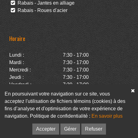
Rabais - Jantes en alliage
Rabais - Roues d'acier
Horaire
Lundi :
7:30 - 17:00
Mardi :
7:30 - 17:00
Mercredi :
7:30 - 17:00
Jeudi :
7:30 - 17:00
Vendredi :
7:30 - 17:00
Samedi :
Fermé
En poursuivant votre navigation sur ce site, vous
Dimanche :
Fermé
acceptez l'utilisation de fichiers témoins (cookies) à des
fins d’analyse et d'optimisation de votre expérience de
navigation. Politique de confidentialité :
En savoir plus
Facebook
Infolettre
Accepter
Gérer
Refuser
© Pneus Paquet /
Pneus St-Hubert
• Web :
Option PME