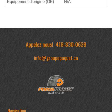
Équipement d'origine (OE)
N/A
Appelez nous!
418-830-0638
info@groupepaquet.ca
Navigation