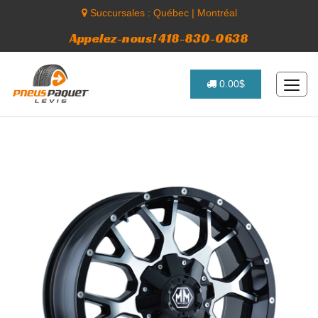
Succursales :
Québec
|
Montréal
Appelez-nous! 418-830-0638
0.00$