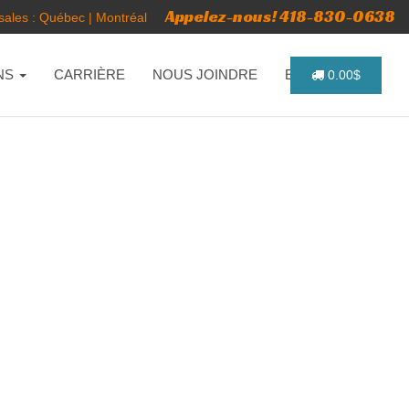
Appelez-nous! 418-830-0638
ales :
Québec
|
Montréal
NS
CARRIÈRE
NOUS JOINDRE
ENGLISH
0.00$