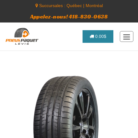
Succursales :
Québec
|
Montréal
Appelez-nous! 418-830-0638
0.00$