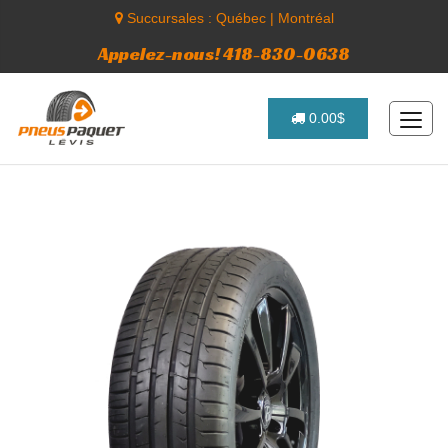
Succursales :
Québec
|
Montréal
Appelez-nous! 418-830-0638
0.00$