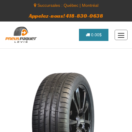
Succursales :
Québec
|
Montréal
Appelez-nous! 418-830-0638
0.00$