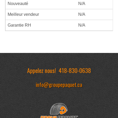
Nouveauté
N/A
Meilleur vendeur
N/A
Garantie RH
N/A
Appelez nous!
418-830-0638
info@groupepaquet.ca