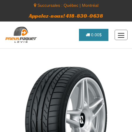
Succursales :
Québec
|
Montréal
Appelez-nous! 418-830-0638
0.00$