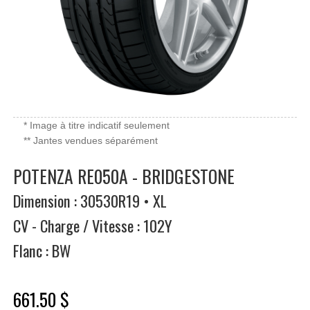
* Image à titre indicatif seulement
** Jantes vendues séparément
POTENZA RE050A - BRIDGESTONE
Dimension : 30530R19 • XL
CV - Charge / Vitesse : 102Y
Flanc : BW
661.50 $