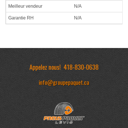
Meilleur vendeur
N/A
Garantie RH
N/A
Appelez nous!
418-830-0638
info@groupepaquet.ca