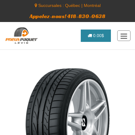
Succursales :
Québec
|
Montréal
Appelez-nous! 418-830-0638
0.00$