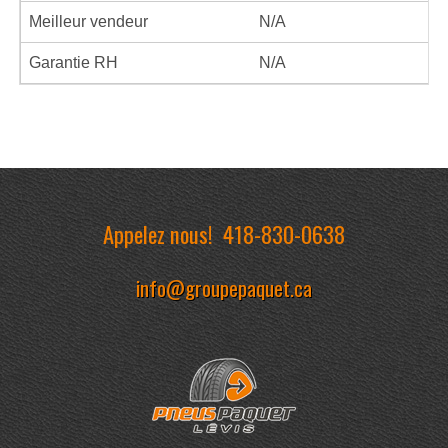
Meilleur vendeur
N/A
Garantie RH
N/A
Appelez nous!
418-830-0638
info@groupepaquet.ca