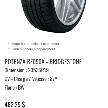
* Image à titre indicatif seulement
** Jantes vendues séparément
POTENZA RE050A - BRIDGESTONE
Dimension : 23535R19
CV - Charge / Vitesse : 87Y
Flanc : BW
482.25 $