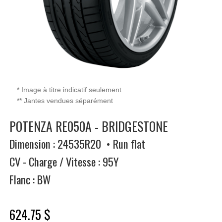
* Image à titre indicatif seulement
** Jantes vendues séparément
POTENZA RE050A - BRIDGESTONE
Dimension : 24535R20 • Run flat
CV - Charge / Vitesse : 95Y
Flanc : BW
624.75 $