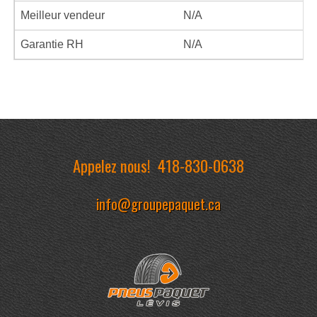
Meilleur vendeur
N/A
Garantie RH
N/A
Appelez nous!
418-830-0638
info@groupepaquet.ca