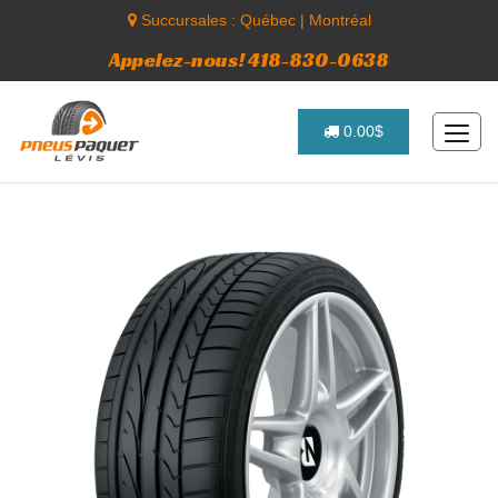
Succursales :
Québec
|
Montréal
Appelez-nous! 418-830-0638
0.00$