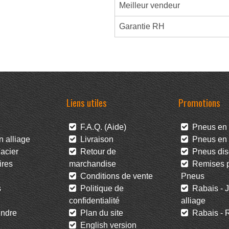
Meilleur vendeur
Garantie RH
Liens utiles
Promotions
F.A.Q. (Aide)
Pneus en 
 alliage
Livraison
Pneus en l
acier
Retour de
Pneus dis
res
marchandise
Remises po
Conditions de vente
Pneus
s
Politique de
Rabais - J
confidentialité
alliage
ndre
Plan du site
Rabais - R
English version