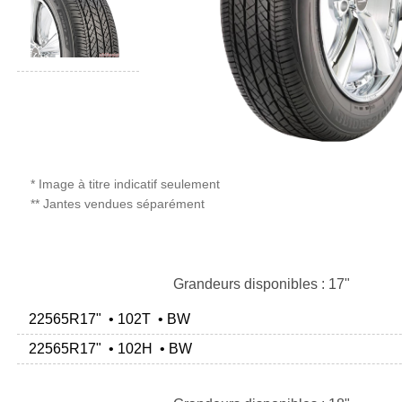
* Image à titre indicatif seulement
** Jantes vendues séparément
Grandeurs disponibles : 17"
22565R17" • 102T • BW
22565R17" • 102H • BW