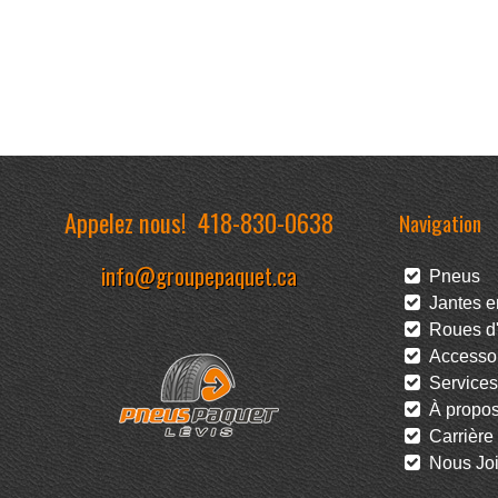
Appelez nous!
418-830-0638
Navigation
info@groupepaquet.ca
Pneus
Jantes en
Roues d'
Accessoi
Services
À propo
Carrière
Nous Joi