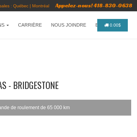
Appelez-nous! 418-830-0638
ales :
Québec
|
Montréal
NS
CARRIÈRE
NOUS JOINDRE
ENGLISH
0.00$
AS - BRIDGESTONE
bande de roulement de 65 000 km