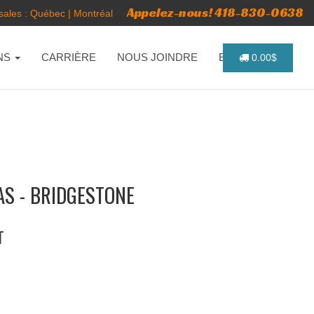
Appelez-nous! 418-830-0638
ales :
Québec
|
Montréal
NS
CARRIÈRE
NOUS JOINDRE
ENGLISH
0.00$
AS - BRIDGESTONE
T