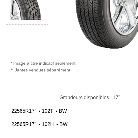
* Image à titre indicatif seulement
** Jantes vendues séparément
Grandeurs disponibles : 17"
22565R17" • 102T • BW
22565R17" • 102H • BW