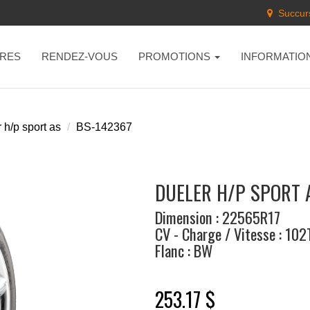
Succurs
RES
RENDEZ-VOUS
PROMOTIONS
INFORMATIO
 h/p sport as
BS-142367
DUELER H/P SPORT 
Dimension : 22565R17
CV - Charge / Vitesse : 102
Flanc : BW
253.17 $