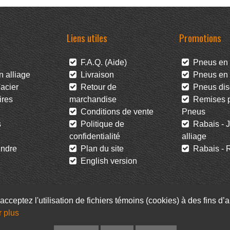
Liens utiles
Promotions
F.A.Q. (Aide)
Pneus en 
 alliage
Livraison
Pneus en l
acier
Retour de
Pneus dis
res
marchandise
Remises po
Conditions de vente
Pneus
s
Politique de
Rabais - J
confidentialité
alliage
ndre
Plan du site
Rabais - R
English version
acceptez l'utilisation de fichiers témoins (cookies) à des fins d
r plus
Facebook
Infolettre