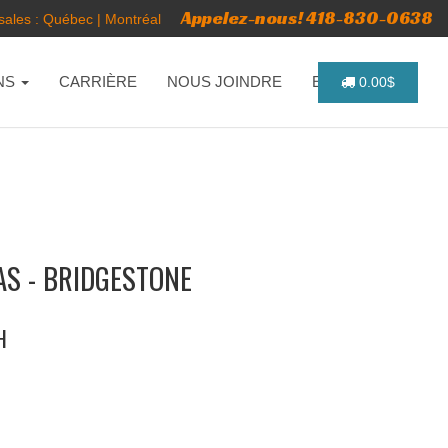
Appelez-nous! 418-830-0638
ales :
Québec
|
Montréal
NS
CARRIÈRE
NOUS JOINDRE
ENGLISH
0.00$
AS - BRIDGESTONE
H