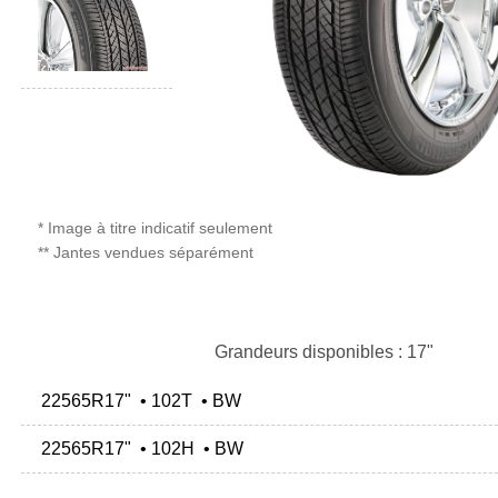
* Image à titre indicatif seulement
** Jantes vendues séparément
Grandeurs disponibles : 17"
22565R17" • 102T • BW
22565R17" • 102H • BW