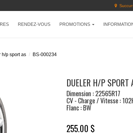
Succurs
RES
RENDEZ-VOUS
PROMOTIONS
INFORMATIO
 h/p sport as
BS-000234
DUELER H/P SPORT 
Dimension : 22565R17
CV - Charge / Vitesse : 102
Flanc : BW
255.00 $