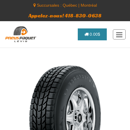
Succursales :
Québec
|
Montréal
Appelez-nous! 418-830-0638
0.00$