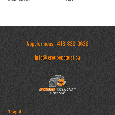
Appelez nous!
418-830-0638
info@groupepaquet.ca
Navigation