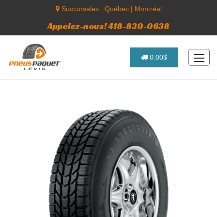
Succursales :
Québec
|
Montréal
Appelez-nous! 418-830-0638
0.00$