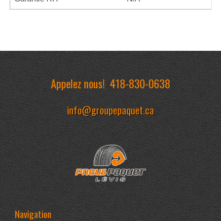
Appelez nous!
418-830-0638
info@groupepaquet.ca
Navigation