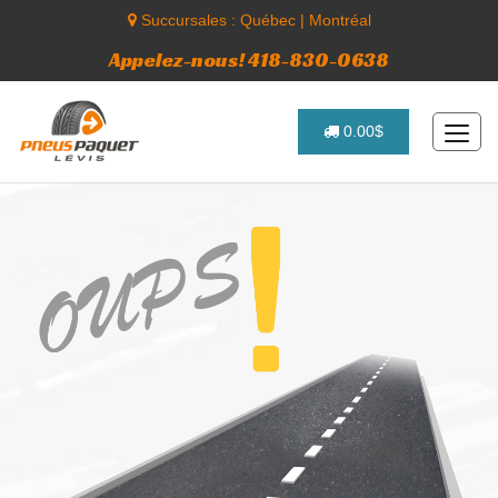
Succursales :
Québec
|
Montréal
Appelez-nous! 418-830-0638
0.00$