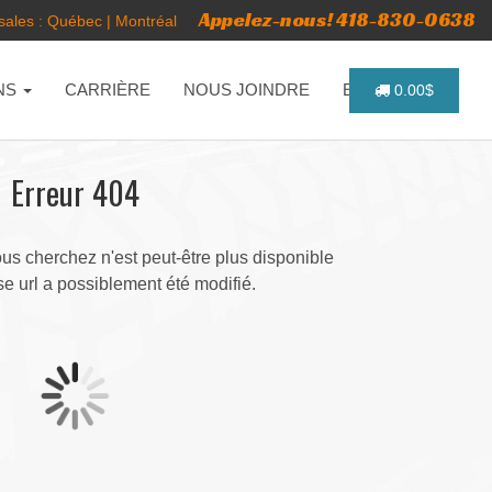
Appelez-nous! 418-830-0638
ales :
Québec
|
Montréal
NS
CARRIÈRE
NOUS JOINDRE
ENGLISH
0.00$
Erreur 404
s cherchez n'est peut-être plus disponible
e url a possiblement été modifié.