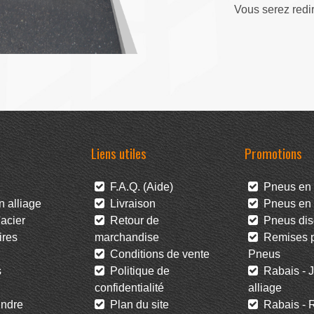
Vous serez redi
Liens utiles
Promotions
F.A.Q. (Aide)
Pneus en 
 alliage
Livraison
Pneus en l
acier
Retour de
Pneus dis
res
marchandise
Remises po
Conditions de vente
Pneus
s
Politique de
Rabais - J
confidentialité
alliage
ndre
Plan du site
Rabais - R