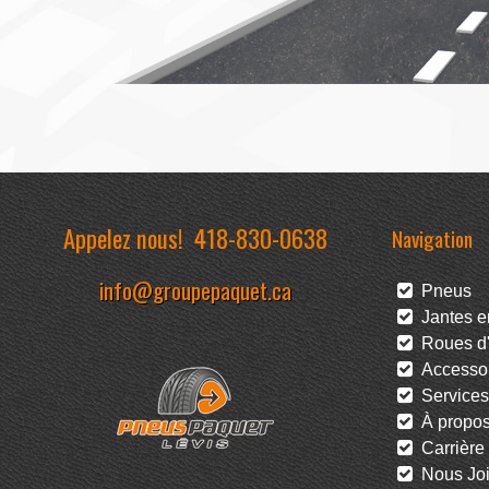
Appelez nous!
418-830-0638
Navigation
info@groupepaquet.ca
Pneus
Jantes en
Roues d'
Accessoi
Services
À propo
Carrière
Nous Joi