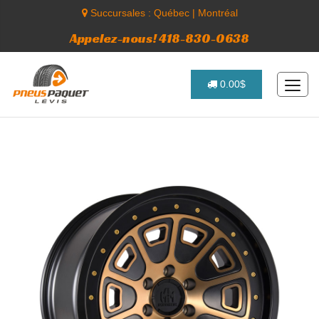
Succursales :
Québec
|
Montréal
Appelez-nous! 418-830-0638
0.00$