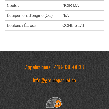
Couleur
NOIR MAT
Équipement d'origine (OE)
N/A
Boulons / Écrous
CONE SEAT
Appelez nous!
418-830-0638
info@groupepaquet.ca