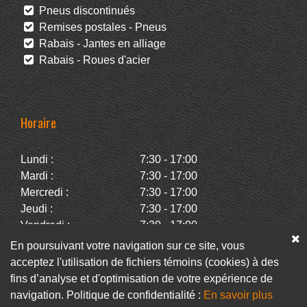
Pneus discontinués
Remises postales - Pneus
Rabais - Jantes en alliage
Rabais - Roues d'acier
Horaire
Lundi :
7:30 - 17:00
Mardi :
7:30 - 17:00
Mercredi :
7:30 - 17:00
Jeudi :
7:30 - 17:00
Vendredi :
7:30 - 17:00
Samedi :
Fermé
En poursuivant votre navigation sur ce site, vous
Dimanche :
Fermé
acceptez l'utilisation de fichiers témoins (cookies) à des
fins d’analyse et d'optimisation de votre expérience de
navigation. Politique de confidentialité :
En savoir plus
Facebook
Infolettre