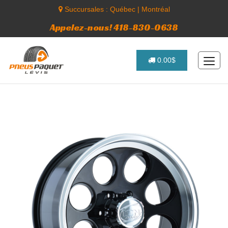
Succursales :
Québec
|
Montréal
Appelez-nous! 418-830-0638
0.00$