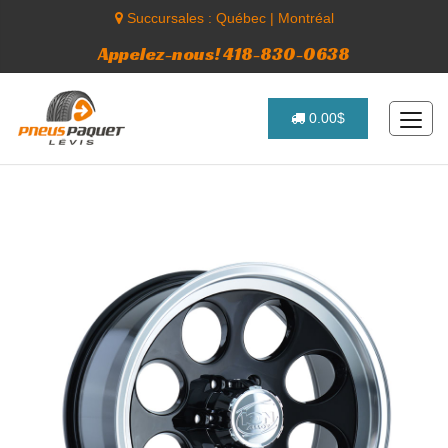
Succursales :
Québec
|
Montréal
Appelez-nous! 418-830-0638
0.00$