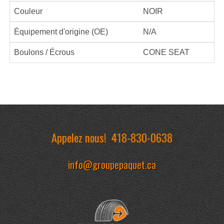
Couleur
NOIR
Équipement d'origine (OE)
N/A
Boulons / Écrous
CONE SEAT
Appelez nous!
418-830-0638
info@groupepaquet.ca