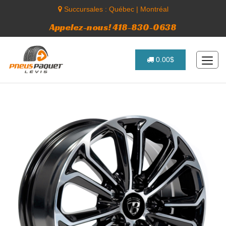
Succursales :
Québec
|
Montréal
Appelez-nous! 418-830-0638
0.00$