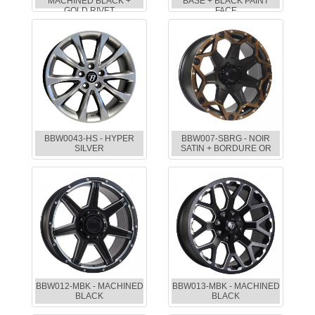
MACHINED BLACK +
BASE + BLACK PAINT
GOLD RIVET
FACE
BBW0043-HS - HYPER
BBW007-SBRG - NOIR
SILVER
SATIN + BORDURE OR
BBW012-MBK - MACHINED
BBW013-MBK - MACHINED
BLACK
BLACK