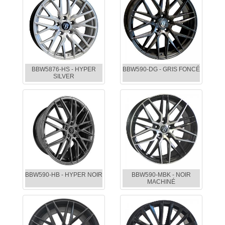
BBW5876-HS - HYPER
BBW590-DG - GRIS FONCÉ
SILVER
BBW590-HB - HYPER NOIR
BBW590-MBK - NOIR
MACHINÉ