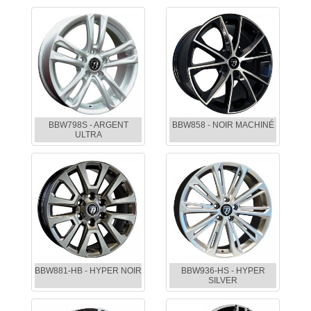
BBW798S - ARGENT
BBW858 - NOIR MACHINÉ
ULTRA
BBW881-HB - HYPER NOIR
BBW936-HS - HYPER
SILVER