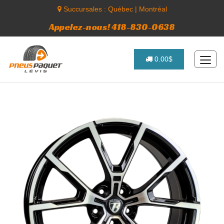
Succursales :
Québec
|
Montréal
Appelez-nous! 418-830-0638
0.00$