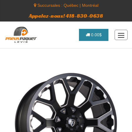
Succursales :
Québec
|
Montréal
Appelez-nous! 418-830-0638
0.00$