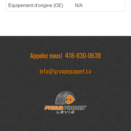
Équipement d'origine (OE)
N/A
Appelez nous!
418-830-0638
info@groupepaquet.ca