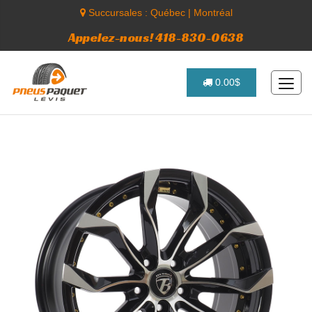
Succursales :
Québec
|
Montréal
Appelez-nous! 418-830-0638
0.00$