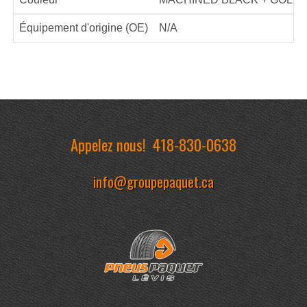
Équipement d'origine (OE)
N/A
Appelez nous!
418-830-0638
info@groupepaquet.ca