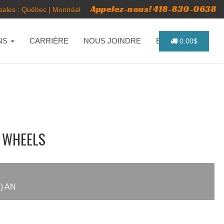
Appelez-nous! 418-830-0638
ales :
Québec
|
Montréal
NS
CARRIÈRE
NOUS JOINDRE
ENGLISH
0.00$
 WHEELS
) AN