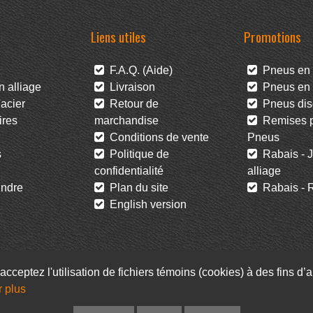
Liens utiles
Promotions
F.A.Q. (Aide)
Pneus en 
 alliage
Livraison
Pneus en l
acier
Retour de
Pneus dis
res
marchandise
Remises po
Conditions de vente
Pneus
s
Politique de
Rabais - J
confidentialité
alliage
ndre
Plan du site
Rabais - R
English version
acceptez l'utilisation de fichiers témoins (cookies) à des fins d
Facebook
Infolettre
r plus