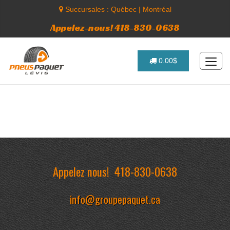
Succursales :
Québec
|
Montréal
Appelez-nous! 418-830-0638
0.00$
Appelez nous!
418-830-0638
info@groupepaquet.ca