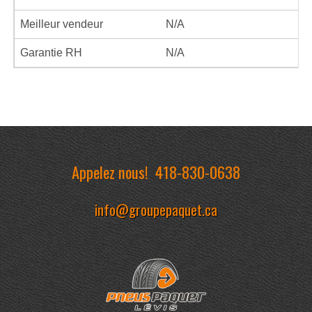
Meilleur vendeur
N/A
Garantie RH
N/A
Appelez nous!
418-830-0638
info@groupepaquet.ca