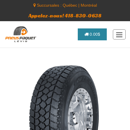
Succursales :
Québec
|
Montréal
Appelez-nous! 418-830-0638
0.00$