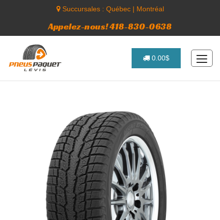
Succursales :
Québec
|
Montréal
Appelez-nous! 418-830-0638
0.00$