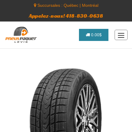
Succursales :
Québec
|
Montréal
Appelez-nous! 418-830-0638
0.00$