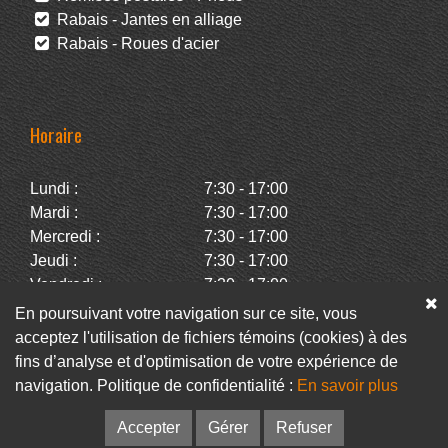
Rabais - Jantes en alliage
Rabais - Roues d'acier
Horaire
Lundi :
7:30 - 17:00
Mardi :
7:30 - 17:00
Mercredi :
7:30 - 17:00
Jeudi :
7:30 - 17:00
Vendredi :
7:30 - 17:00
Samedi :
Fermé
En poursuivant votre navigation sur ce site, vous
Dimanche :
Fermé
acceptez l'utilisation de fichiers témoins (cookies) à des
fins d’analyse et d'optimisation de votre expérience de
navigation. Politique de confidentialité :
En savoir plus
Facebook
Infolettre
Accepter
Gérer
Refuser
© Pneus Paquet /
Pneus St-Hubert
• Web :
Option PME