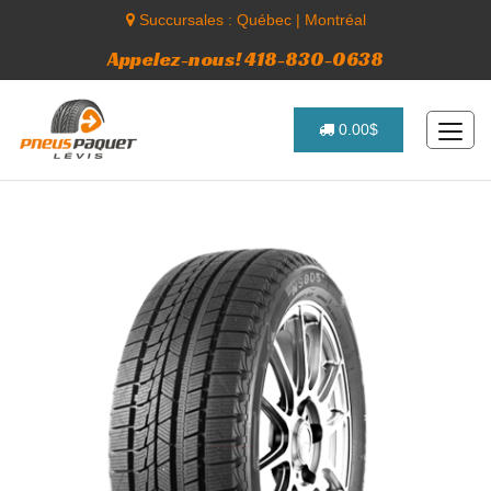
Succursales :
Québec
|
Montréal
Appelez-nous! 418-830-0638
0.00$