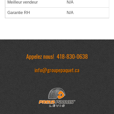
Meilleur vendeur
N/A
Garantie RH
N/A
Appelez nous!
418-830-0638
info@groupepaquet.ca