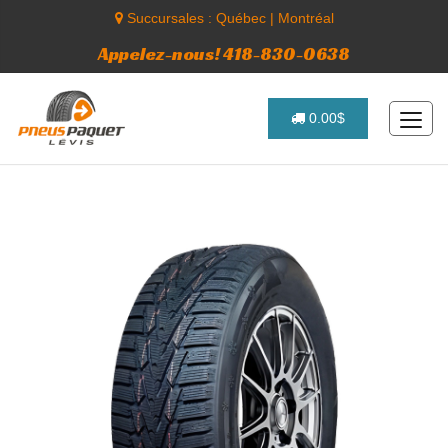
Succursales :
Québec
|
Montréal
Appelez-nous! 418-830-0638
0.00$