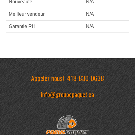
Nouveauté
N/A
Meilleur vendeur
N/A
Garantie RH
N/A
Appelez nous!
418-830-0638
info@groupepaquet.ca