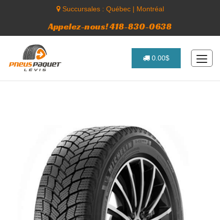
Succursales :
Québec
|
Montréal
Appelez-nous! 418-830-0638
0.00$