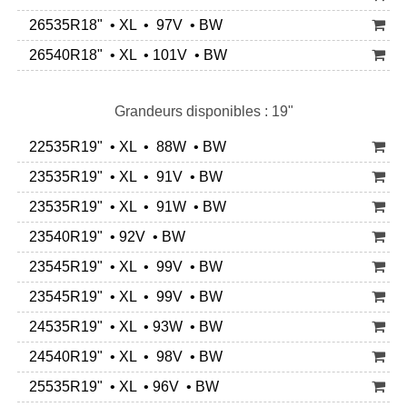
26535R18" • XL • 97V • BW
26540R18" • XL • 101V • BW
Grandeurs disponibles : 19"
22535R19" • XL • 88W • BW
23535R19" • XL • 91V • BW
23535R19" • XL • 91W • BW
23540R19" • 92V • BW
23545R19" • XL • 99V • BW
23545R19" • XL • 99V • BW
24535R19" • XL • 93W • BW
24540R19" • XL • 98V • BW
25535R19" • XL • 96V • BW