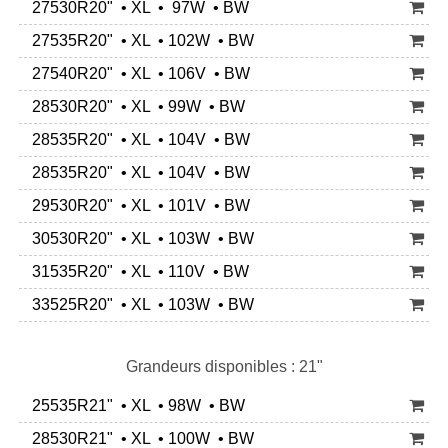
27530R20" • XL • 97W • BW
27535R20" • XL • 102W • BW
27540R20" • XL • 106V • BW
28530R20" • XL • 99W • BW
28535R20" • XL • 104V • BW
28535R20" • XL • 104V • BW
29530R20" • XL • 101V • BW
30530R20" • XL • 103W • BW
31535R20" • XL • 110V • BW
33525R20" • XL • 103W • BW
Grandeurs disponibles : 21"
25535R21" • XL • 98W • BW
28530R21" • XL • 100W • BW