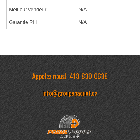
Meilleur vendeur
N/A
Garantie RH
N/A
Appelez nous!
418-830-0638
info@groupepaquet.ca