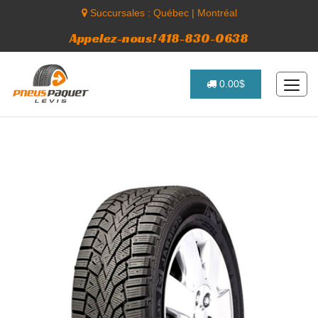
Succursales :
Québec
|
Montréal
Appelez-nous! 418-830-0638
0.00$