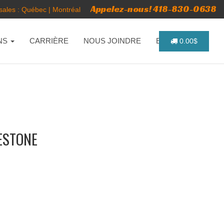
Appelez-nous! 418-830-0638
ales :
Québec
|
Montréal
NS
CARRIÈRE
NOUS JOINDRE
ENGLISH
0.00$
RESTONE