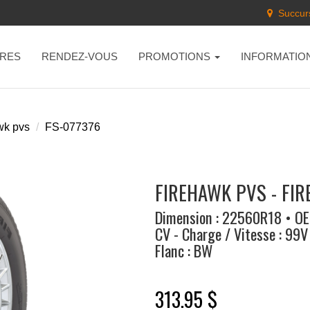
Succurs
RES
RENDEZ-VOUS
PROMOTIONS
INFORMATIO
wk pvs
FS-077376
FIREHAWK PVS - FI
Dimension : 22560R18 • OE
CV - Charge / Vitesse : 99V
Flanc : BW
313.95 $