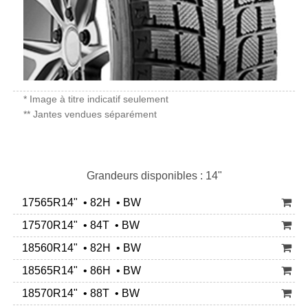
* Image à titre indicatif seulement
** Jantes vendues séparément
Grandeurs disponibles : 14"
17565R14" • 82H • BW
17570R14" • 84T • BW
18560R14" • 82H • BW
18565R14" • 86H • BW
18570R14" • 88T • BW