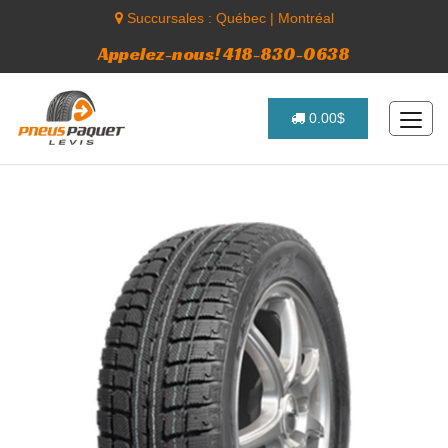
Succursales :
Québec
|
Montréal
Appelez-nous! 418-830-0638
0.00$