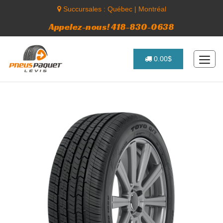
Succursales :
Québec
|
Montréal
Appelez-nous! 418-830-0638
0.00$