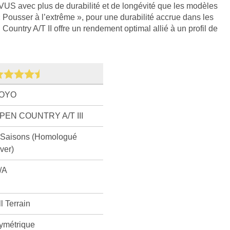
VUS avec plus de durabilité et de longévité que les modèles
« Pousser à l’extrême », pour une durabilité accrue dans les
Country A/T II offre un rendement optimal allié à un profil de
OYO
PEN COUNTRY A/T III
 Saisons (Homologué
iver)
/A
ll Terrain
ymétrique