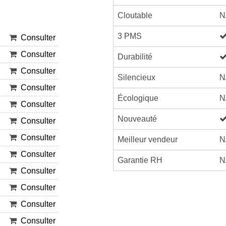
Cloutable
N
3 PMS
Consulter
Consulter
Durabilité
Consulter
Silencieux
N
Consulter
Écologique
N
Consulter
Nouveauté
Consulter
Consulter
Meilleur vendeur
N
Consulter
Garantie RH
N
Consulter
Consulter
Consulter
Consulter