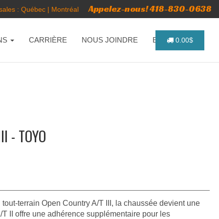
Appelez-nous! 418-830-0638
ales :
Québec
|
Montréal
NS
CARRIÈRE
NOUS JOINDRE
ENGLISH
0.00$
I - TOYO
tout-terrain Open Country A/T III, la chaussée devient une
/T II offre une adhérence supplémentaire pour les