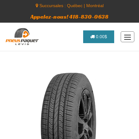
Succursales :
Québec
|
Montréal
Appelez-nous! 418-830-0638
0.00$