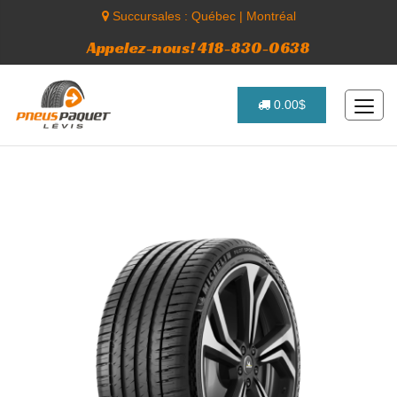
Succursales :
Québec
|
Montréal
Appelez-nous! 418-830-0638
0.00$