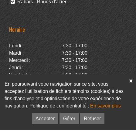
Rabais - Roues d'acier
Horaire
Lundi :
7:30 - 17:00
Mardi :
7:30 - 17:00
Mercredi :
7:30 - 17:00
Jeudi :
7:30 - 17:00
Vendredi :
7:30 - 17:00
Samedi :
Fermé
En poursuivant votre navigation sur ce site, vous
Dimanche :
Fermé
acceptez l'utilisation de fichiers témoins (cookies) à des
fins d’analyse et d'optimisation de votre expérience de
navigation. Politique de confidentialité :
En savoir plus
Facebook
Infolettre
Accepter
Gérer
Refuser
© Pneus Paquet /
Pneus St-Hubert
• Web :
Option PME