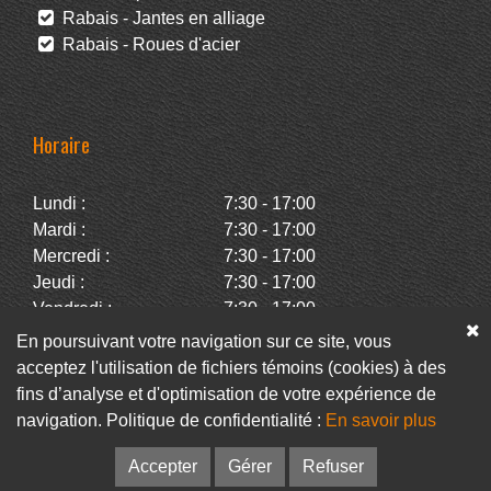
Rabais - Jantes en alliage
Rabais - Roues d'acier
Horaire
Lundi :
7:30 - 17:00
Mardi :
7:30 - 17:00
Mercredi :
7:30 - 17:00
Jeudi :
7:30 - 17:00
Vendredi :
7:30 - 17:00
Samedi :
Fermé
En poursuivant votre navigation sur ce site, vous
Dimanche :
Fermé
acceptez l'utilisation de fichiers témoins (cookies) à des
fins d’analyse et d'optimisation de votre expérience de
navigation. Politique de confidentialité :
En savoir plus
Facebook
Infolettre
Accepter
Gérer
Refuser
© Pneus Paquet /
Pneus St-Hubert
• Web :
Option PME