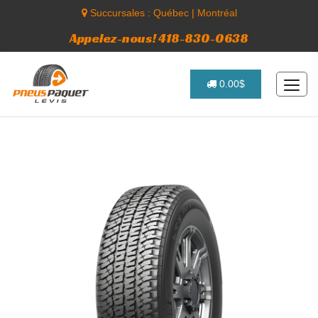
Succursales :
Québec
|
Montréal
Appelez-nous! 418-830-0638
0.00$